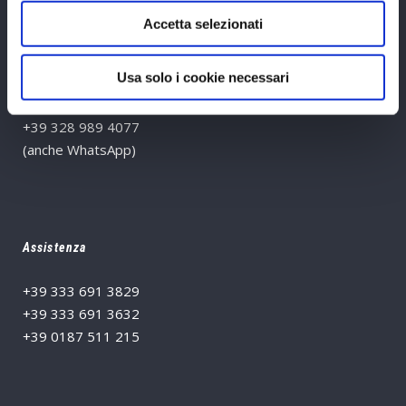
ark@reac.it
Accetta selezionati
Infoline
+39 0187.511215
Usa solo i cookie necessari
+39 0187.518290
Mobile
+39 328 989 4077
(anche WhatsApp)
Assistenza
+39 333 691 3829
+39 333 691 3632
+39 0187 511 215